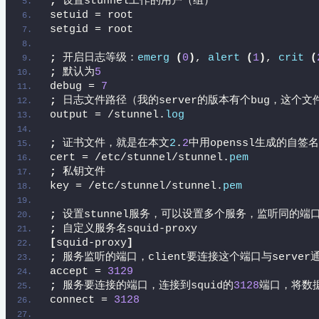
;
 设置stunnel工作的用户（组）
setuid = root
setgid = root
;
 开启日志等级：
emerg
(
0
)
, 
alert
(
1
)
, 
crit
(
;
 默认为
5
debug = 
7
;
 日志文件路径（我的server的版本有个bug，这个文件
output = /stunnel.
log
;
 证书文件，就是在本文
2
.
2
中用openssl生成的自签
cert = /etc/stunnel/stunnel.
pem
;
 私钥文件
key = /etc/stunnel/stunnel.
pem
;
 设置stunnel服务，可以设置多个服务，监听同的端口
;
 自定义服务名squid-proxy
[
squid-proxy
]
;
 服务监听的端口，client要连接这个端口与server
accept = 
3129
;
 服务要连接的端口，连接到squid的
3128
端口，将数据
connect = 
3128