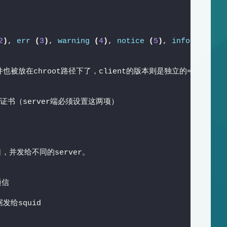
2
)
, 
err
(
3
)
, 
warning
(
4
)
, 
notice
(
5
)
, 
info
(
6
)
, or
也被放在chroot路径下了，client的版本则是独立的=。=
#）
名证书（server端必须设置这两项）
，并发给不同的server。
通信
发给squid