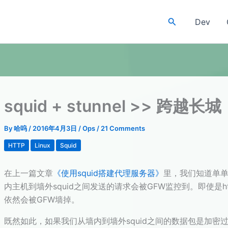
Search
Dev
squid + stunnel >> 跨
By
哈呜
/
2016年4月3日
/
Ops
/
21 Comments
HTTP
Linux
Squid
在上一篇文章
《使用squid搭建代理服务器》
里，我们知道单单
内主机到墙外squid之间发送的请求会被GFW监控到。即使是
依然会被GFW墙掉。
既然如此，如果我们从墙内到墙外squid之间的数据包是加密