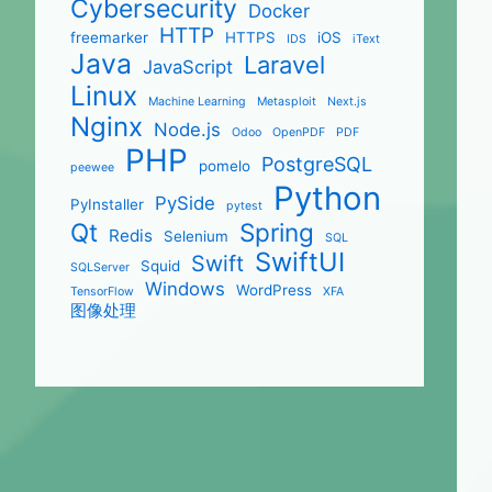
Cybersecurity
Docker
HTTP
freemarker
HTTPS
iOS
IDS
iText
Java
Laravel
JavaScript
Linux
Machine Learning
Metasploit
Next.js
Nginx
Node.js
Odoo
OpenPDF
PDF
PHP
PostgreSQL
pomelo
peewee
Python
PySide
PyInstaller
pytest
Qt
Spring
Redis
Selenium
SQL
SwiftUI
Swift
Squid
SQLServer
Windows
WordPress
TensorFlow
XFA
图像处理