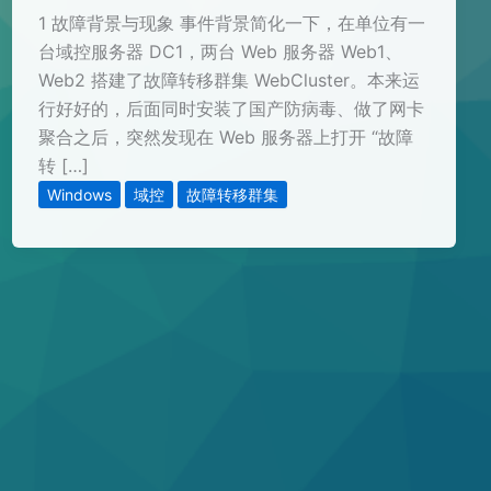
1 故障背景与现象 事件背景简化一下，在单位有一
台域控服务器 DC1，两台 Web 服务器 Web1、
Web2 搭建了故障转移群集 WebCluster。本来运
行好好的，后面同时安装了国产防病毒、做了网卡
聚合之后，突然发现在 Web 服务器上打开 “故障
转 […]
Windows
域控
故障转移群集