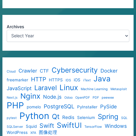
Archives
Cybersecurity
Crawler
Docker
CTF
Cloud
Java
HTTP
freemarker
HTTPS
iOS
IDS
iText
Linux
Laravel
JavaScript
Machine Learning
Metasploit
Nginx
Node.js
Next.js
Odoo
OpenPDF
PDF
peewee
PHP
PostgreSQL
PySide
pomelo
PyInstaller
Python
Qt
Spring
Redis
Selenium
pytest
SQL
SwiftUI
Swift
Windows
Squid
SQLServer
TensorFlow
图像处理
WordPress
XFA