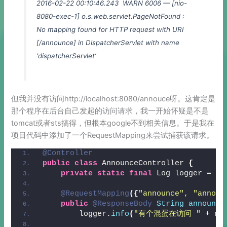
2016-02-22 00:10:46.243 WARN 6006 — [nio-
8080-exec-1] o.s.web.servlet.PageNotFound :
No mapping found for HTTP request with URI
[/announce] in DispatcherServlet with name
‘dispatcherServlet’
但我并没有访问http://localhost:8080/annouce呀。这肯定是
那个程序在后台自己发起的访问请求，我一开始怀疑是不是
tomcat或者sts搞得，但根本google不到相关信息。于是我在
项目代码中添加了一个RequestMapping来尝试捕获该请求。
@Controller
public
class
 AnnounceController 
{
private
static
final
 Log logger = Lo
@RequestMapping
({
"announce"
, 
"announ
public
@ResponseBody
String
announce
        logger.
info
(
"有个混蛋在访问 "
 + re