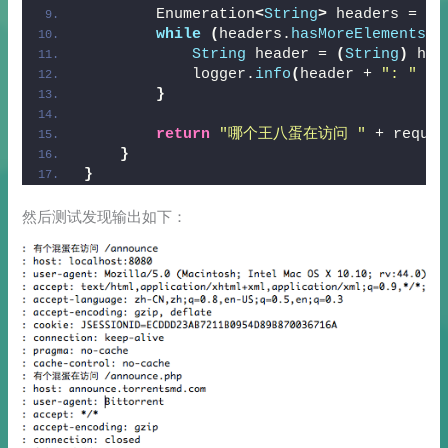
        Enumeration
<
String
>
 headers = re
while
(
headers.
hasMoreElements
()
String
 header = 
(
String
)
 hea
            logger.
info
(
header + 
": "
 + 
}
return
"哪个王八蛋在访问 "
 + reques
}
}
然后测试发现输出如下：