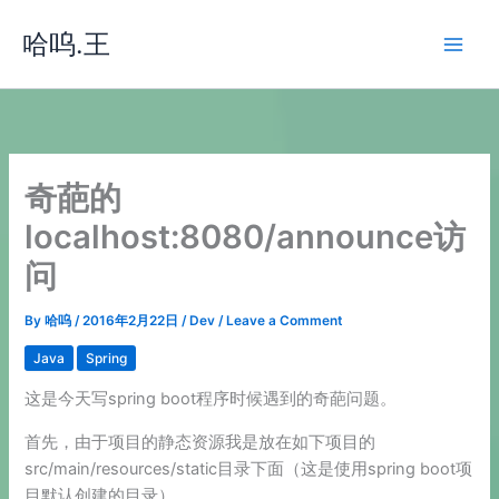
Skip
哈呜.王
to
content
奇葩的
localhost:8080/announce访
问
By
哈呜
/
2016年2月22日
/
Dev
/
Leave a Comment
Java
Spring
这是今天写spring boot程序时候遇到的奇葩问题。
首先，由于项目的静态资源我是放在如下项目的
src/main/resources/static目录下面（这是使用spring boot项
目默认创建的目录）