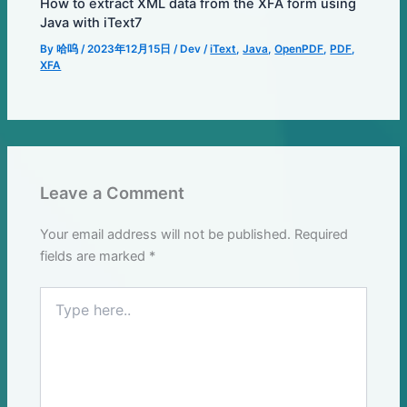
How to extract XML data from the XFA form using
Java with iText7
By
哈呜
/
2023年12月15日
/
Dev
/
iText
,
Java
,
OpenPDF
,
PDF
,
XFA
Leave a Comment
Your email address will not be published.
Required
fields are marked
*
Type
here..