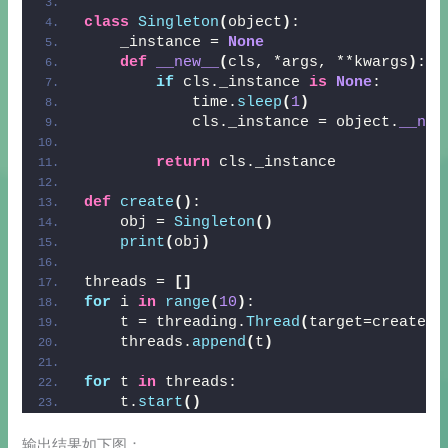
class
Singleton
(
object
)
:
    _instance = 
None
def
__new__
(
cls, *args, **kwargs
)
:
if
 cls._instance 
is
None
:
            time.
sleep
(
1
)
            cls._instance = object.
__new
return
 cls._instance
def
create
()
:
    obj = 
Singleton
()
print
(
obj
)
threads = 
[]
for
 i 
in
range
(
10
)
:
    t = threading.
Thread
(
target=create
)
    threads.
append
(
t
)
for
 t 
in
 threads:
    t.
start
()
输出结果如下图：