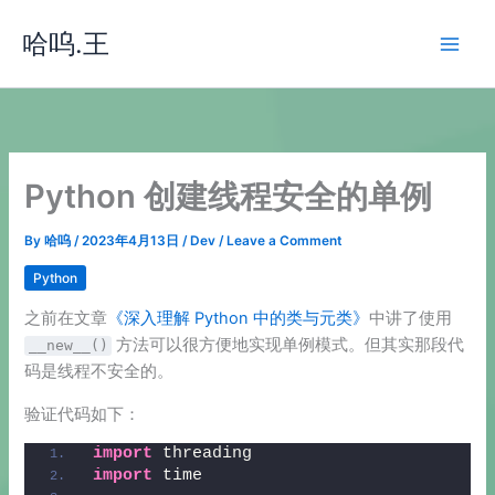
Skip
哈呜.王
to
content
Python 创建线程安全的单例
By
哈呜
/
2023年4月13日
/
Dev
/
Leave a Comment
Python
之前在文章
《深入理解 Python 中的类与元类》
中讲了使用
方法可以很方便地实现单例模式。但其实那段代
__new__()
码是线程不安全的。
验证代码如下：
import
 threading
import
 time