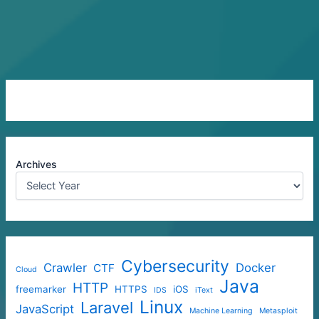
Archives
Cybersecurity
Crawler
Docker
CTF
Cloud
Java
HTTP
freemarker
HTTPS
iOS
IDS
iText
Linux
Laravel
JavaScript
Machine Learning
Metasploit