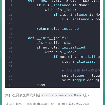
def
__new__
(
cls, *args, **kwargs
)
:
if
 cls.
_instance
 is None:
            with cls.
_lock
:
if
 cls.
_instance
 is None
                    cls.
_instance
 = obje
return
 cls.
_instance
def
__init__
(
self
)
:
        cls = self.
__class__
if
 not cls.
_initialized
:
            with cls.
_lock
:
if
 not cls.
_initialized
:
                    cls.
_initialized
 = 
T
# 在此处进行成员变量的
                    self.
logger
 = loggin
                    self.
logger
.
debug
(
'I
        pass
为什么要嵌套两次判断
呢？
cls._instance is None
其实不加第一层判断也是可以的，但由于获取线程锁是一