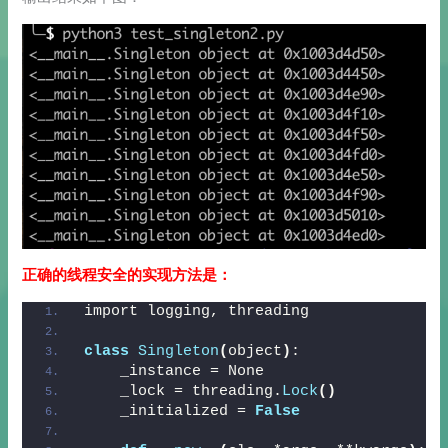
正确的线程安全的实现方法是：
import logging, threading
class
Singleton
(
object
)
:
    _instance = None
    _lock = threading.
Lock
()
    _initialized = 
False