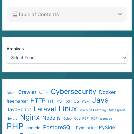
Table of Contents
Archives
Cybersecurity
Crawler
Docker
CTF
Cloud
Java
HTTP
freemarker
HTTPS
iOS
IDS
iText
Linux
Laravel
JavaScript
Machine Learning
Metasploit
Nginx
Node.js
Next.js
Odoo
OpenPDF
PDF
peewee
PHP
PostgreSQL
PySide
pomelo
PyInstaller